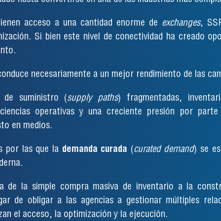
s tienen acceso a una cantidad enorme de
exchanges
, SS
ización. Si bien este nivel de conectividad ha creado opo
ento.
conduce necesariamente a un mejor rendimiento de las ca
 de suministro (
supply paths
) fragmentadas, inventar
eficiencias operativas y una creciente presión por par
sto en medios.
s por las que la
demanda curada
(
curated demand
) se e
derna.
 de la simple compra masiva de inventario a la constr
gar de obligar a las agencias a gestionar múltiples re
zan el acceso, la optimización y la ejecución.