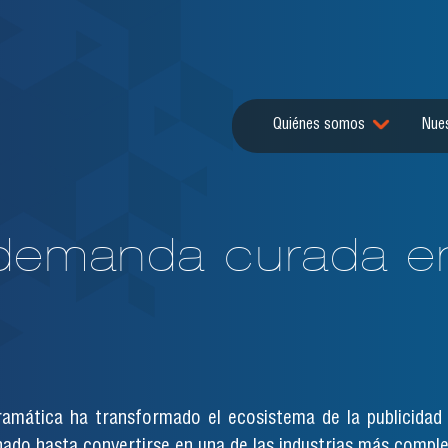
Quiénes somos
Nues
 demanda curada en
gramática ha transformado el ecosistema de la publicid
ado hasta convertirse en una de las industrias más comple