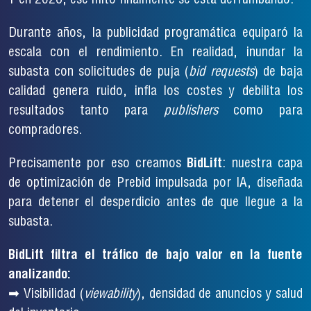
Y en 2026, ese mito finalmente se está derrumbando.
Durante años, la publicidad programática equiparó la
escala con el rendimiento. En realidad, inundar la
subasta con solicitudes de puja (
bid requests
) de baja
calidad genera ruido, infla los costes y debilita los
resultados tanto para
publishers
como para
compradores.
Precisamente por eso creamos
BidLift
: nuestra capa
de optimización de Prebid impulsada por IA, diseñada
para detener el desperdicio antes de que llegue a la
subasta.
BidLift filtra el tráfico de bajo valor en la fuente
analizando:
➡ Visibilidad (
viewability
), densidad de anuncios y salud